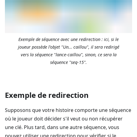
Exemple de séquence avec une redirection : ici, si le
joueur possède l'objet "Un... caillou", il sera redirigé
vers la séquence "lance-caillou", sinon, ce sera la
séquence "seq-15".
Exemple de redirection
Supposons que votre histoire comporte une séquence
où le joueur doit décider s'il veut ou non récupérer
une clé. Plus tard, dans une autre séquence, vous
pouvez utiliser une redirection pour vérifier si le